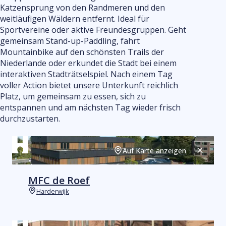
Veranstaltu
Katzensprung von den Randmeren und den
UITagenda
weitläufigen Wäldern entfernt. Ideal für
Sportvereine oder aktive Freundesgruppen. Geht
gemeinsam Stand-up-Paddling, fahrt
Mountainbike auf den schönsten Trails der
Niederlande oder erkundet die Stadt bei einem
interaktiven Stadträtselspiel. Nach einem Tag
voller Action bietet unsere Unterkunft reichlich
Platz, um gemeinsam zu essen, sich zu
entspannen und am nächsten Tag wieder frisch
durchzustarten.
Auf Karte anzeigen
Schließ
MFC de Roef
Harderwijk
Orte