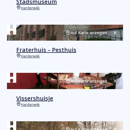
Stadsmuseum
Harderwijk
Orte
Auf Karte anzeigen
Schließ
Fraterhuis – Pesthuis
Harderwijk
Orte
Auf Karte anzeigen
Schließ
Vissershuisje
Harderwijk
Orte
Auf Karte anzeigen