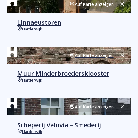
Auf Karte anzeigen
Schließ
Linnaeustoren
Harderwijk
Orte
Auf Karte anzeigen
Schließ
Muur Minderbroedersklooster
Harderwijk
Orte
Auf Karte anzeigen
Schließ
Scheperij Veluvia – Smederij
Harderwijk
Orte