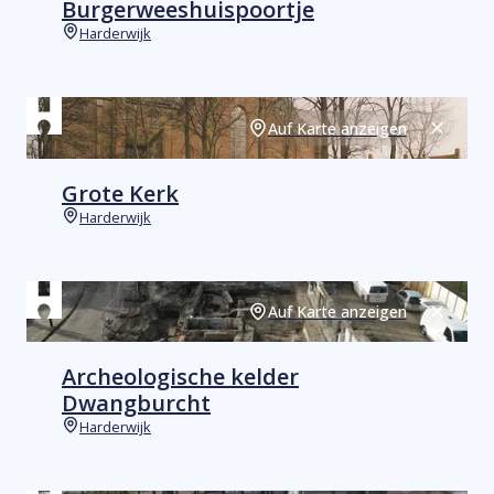
Burgerweeshuispoortje
Harderwijk
Orte
Auf Karte anzeigen
Schließ
Grote Kerk
Harderwijk
Orte
Auf Karte anzeigen
Schließ
Archeologische kelder
Dwangburcht
Harderwijk
Orte