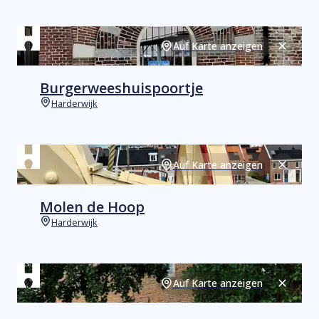
Auf Karte anzeigen
Schließ
Burgerweeshuispoortje
Harderwijk
Orte
Auf Karte anzeigen
Schließ
Molen de Hoop
Harderwijk
Orte
Auf Karte anzeigen
Schließ