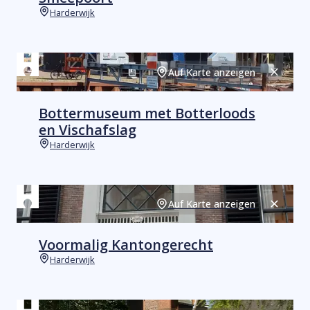
Harderwijk
Orte
Auf Karte anzeigen
Schließ
Bottermuseum met Botterloods
en Vischafslag
Harderwijk
Orte
Auf Karte anzeigen
Schließ
Voormalig Kantongerecht
Harderwijk
Orte