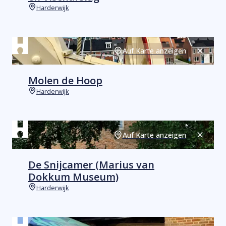
Harderwijk
Orte
Auf Karte anzeigen
Schließ
Molen de Hoop
Harderwijk
Orte
Auf Karte anzeigen
Schließ
De Snijcamer (Marius van
Dokkum Museum)
Harderwijk
Orte