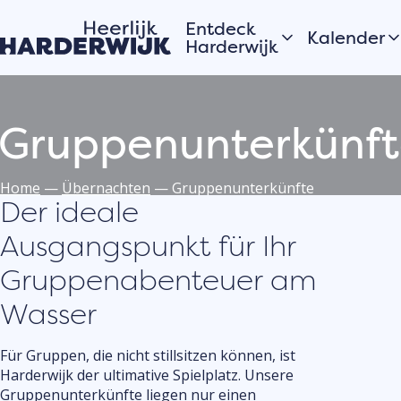
Entdeck
Kalender
Harderwijk
Heute
Hansestadt
Morgen
Gruppenunterkünf
Wasser
Dieses Wo
Veluwe
Alle anzei
Dörfer
Home
—
Übernachten
—
Gruppenunterkünfte
Der ideale
Ein Tagesausflug nach
Harderwijk
Ausgangspunkt für Ihr
Möchten 
Veransta
Gruppenabenteuer am
oder Akti
Geschichten aus
Wasser
auch in
der Stadt
Harderwi
Die Bewohner von
Für Gruppen, die nicht stillsitzen können, ist
anmelde
Hardewijk erzählen
Harderwijk der ultimative Spielplatz. Unsere
Registriere
ihre Geschichten
Gruppenunterkünfte liegen nur einen