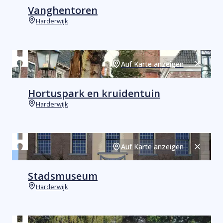
Vanghentoren
Harderwijk
Orte
Auf Karte anzeigen
Schließ
Hortuspark en kruidentuin
Harderwijk
Orte
Auf Karte anzeigen
Schließ
Stadsmuseum
Harderwijk
Orte