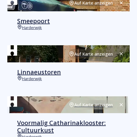
Auf Karte anzeigen
Schließ
Smeepoort
Harderwijk
Orte
Auf Karte anzeigen
Schließ
Linnaeustoren
Harderwijk
Orte
Auf Karte anzeigen
Schließ
Voormalig Catharinaklooster:
Cultuurkust
Harderwijk