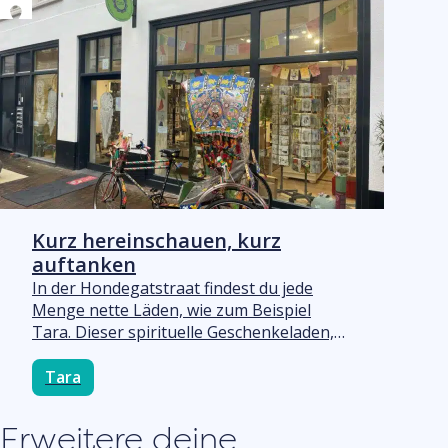
besonderes Highlight: Samstags gibt es
regelmäßig Live-Musik im Laden, von
leichtem Jazz bis hin zu Heavy Metal
Kurz hereinschauen, kurz
auftanken
In der Hondegatstraat findest du jede
Menge nette Läden, wie zum Beispiel
Tara. Dieser spirituelle Geschenkeladen,
der ursprünglich in Amersfoort gegründet
wurde, ist schon seit geraumer Zeit in
Tara
Harderwijk ansässig. „Bei uns kannst du
etwas mehr in dich gehen“, erzählt
Erweitere deine
Monique, Mitarbeiterin der ersten Stunde.