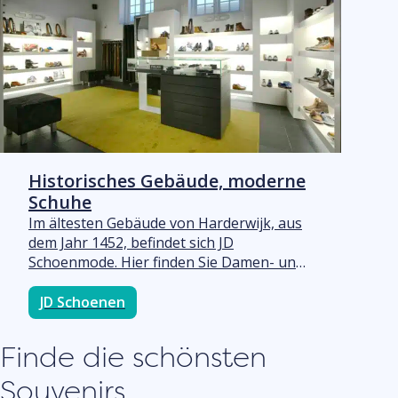
die beste Version deiner selbst wieder.
Historisches Gebäude, moderne
Schuhe
Im ältesten Gebäude von Harderwijk, aus
dem Jahr 1452, befindet sich JD
Schoenmode. Hier finden Sie Damen- und
Herrenschuhe sowie passende
Accessoires, wobei Qualität und
JD Schoenen
persönlicher Service im Vordergrund
stehen. Der historische Standort macht
Finde die schönsten
einen Besuch zu etwas ganz Besonderem.
„Wir befinden uns im ältesten Gebäude
Souvenirs