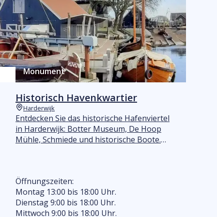
Monument
Historisch Havenkwartier
Harderwijk
Orte
Entdecken Sie das historische Hafenviertel
in Harderwijk: Botter Museum, De Hoop
Mühle, Schmiede und historische Boote.
Besuchen Sie uns am Tag der offenen
Denkmäler!
Öffnungszeiten:
Montag 13:00 bis 18:00 Uhr.
Dienstag 9:00 bis 18:00 Uhr.
Mittwoch 9:00 bis 18:00 Uhr.