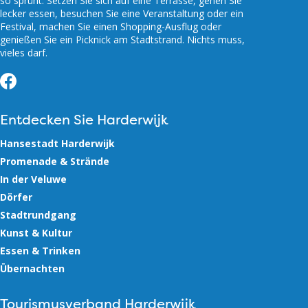
so sprüht. Setzen Sie sich auf eine Terrasse, gehen Sie
lecker essen, besuchen Sie eine Veranstaltung oder ein
Festival, machen Sie einen Shopping-Ausflug oder
genießen Sie ein Picknick am Stadtstrand. Nichts muss,
vieles darf.
Facebook
Entdecken Sie Harderwijk
Hansestadt Harderwijk
Promenade & Strände
In der Veluwe
Dörfer
Stadtrundgang
Kunst & Kultur
Essen & Trinken
Übernachten
Tourismusverband Harderwijk