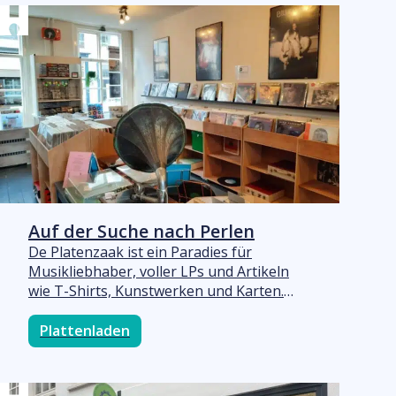
südafrikanischem Schmuck von starken
Frauen. „Es gibt so viele schöne Dinge,
komm doch einfach vorbei und entdecke
sie selbst.“
Auf der Suche nach Perlen
De Platenzaak ist ein Paradies für
Musikliebhaber, voller LPs und Artikeln
wie T-Shirts, Kunstwerken und Karten.
Marcel betreibt den Laden gemeinsam mit
seiner Frau Yolanda. „Wir haben ein
Plattenladen
breites, aber auch tiefes Sortiment. Bei
uns kann man wirklich nach Perlen für die
eigene Musiksammlung suchen.“ Ein