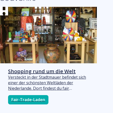
von Harderwijk. Schauen Sie während des
Anprobierens unbedingt auch einmal
nach oben auf unsere wunderschöne,
bemalte Holzdecke“, so Inhaber Edwin
Derks.
Shopping rund um die Welt
Versteckt in der Stadtmauer befindet sich
einer der schönsten Weltläden der
Niederlande. Dort findest du fair
hergestellte Produkte zu einem fairen
Preis für die Hersteller. Katalin sorgt für
Fair-Trade-Laden
ein einzigartiges Sortiment mit exklusiven
Artikeln, wie zum Beispiel