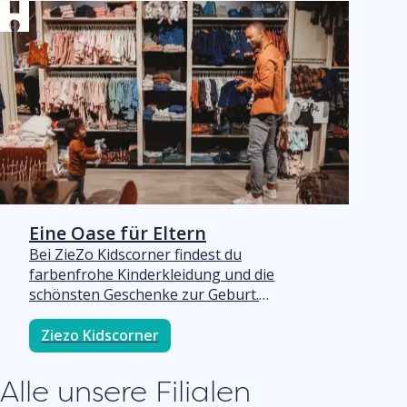
bezahlen? Dann bist du hier genau richtig.
Shirts & More ist bekannt für sein
hervorragendes Preis-Leistungs-
Verhältnis und stets attraktive Angebote.
Eine Oase für Eltern
Bei ZieZo Kidscorner findest du
farbenfrohe Kinderkleidung und die
schönsten Geschenke zur Geburt.
Außerdem ist ZieZo ein gemütlicher
Treffpunkt, um sich bei einer Tasse Kaffee
Ziezo Kidscorner
ein wenig zu entspannen, während die
Kinder spielen. Inhaberin Sarina, selbst
Alle unsere Filialen
Mutter von drei kleinen Kindern, genießt