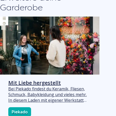
„Ob du einfach nur eine Stunde lang in
Garderobe
Ruhe stöbern möchtest oder auf der
Suche nach etwas Schönem für dich selbst
oder einen anderen bist? Bei uns kommst
du ganz zur Ruhe.“
Mit Liebe hergestellt
Bei Piekado findest du Keramik, Fliesen,
Schmuck, Babykleidung und vieles mehr.
In diesem Laden mit eigener Werkstatt
stellen Mitarbeiter, die auf dem
Arbeitsmarkt benachteiligt sind, viele
Piekado