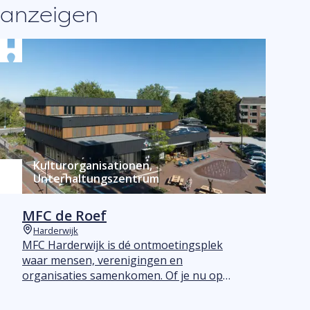
ihr Geschäft in vollen Zügen. Über die
anzeigen
sozialen Medien bleibst du über neue
Marken, Aktivitäten und tolle Pläne auf
dem Laufenden
Kulturorganisationen,
Unterhaltungszentrum
MFC de Roef
Harderwijk
Orte
MFC Harderwijk is dé ontmoetingsplek
waar mensen, verenigingen en
organisaties samenkomen. Of je nu op
zoek bent naar een sfeervolle ruimte voor
een vergadering, workshop, feest of