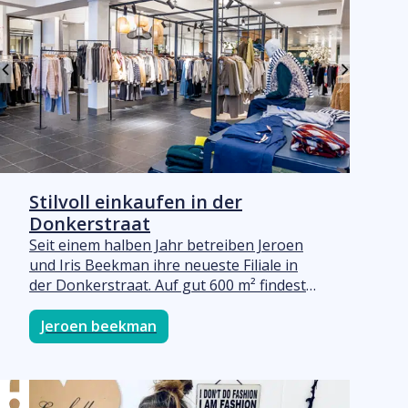
Veranstaltu
UITagenda
Stilvoll einkaufen in der
Donkerstraat
Seit einem halben Jahr betreiben Jeroen
und Iris Beekman ihre neueste Filiale in
der Donkerstraat. Auf gut 600 m² findest
du eine umfangreiche Kollektion an
Damenmode mit fast 40 schönen Marken,
Jeroen beekman
von Yaya, Nukus und Co’Couture bis hin
zu Luxuslabels wie Marc Cain und
MaxMara. Sie können sich in Ruhe
umsehen oder sich vom erfahrenen Team