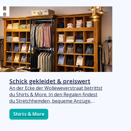
Zusammenstellung eines tollen Outfits
brauchst? Dann stehen wir dir mit
ehrlicher Beratung zur Seite“, so
Jacquelien. „Wir freuen uns nämlich, wenn
Kunden vollkommen zufrieden den Laden
verlassen!“
Schick gekleidet & preiswert
An der Ecke der Wolleweverstraat betrittst
du Shirts & More. In den Regalen findest
du Stretchhemden, bequeme Anzüge,
Pullover und Poloshirts in vielen
Farbtönen sowie passende Schuhe und
Shirts & More
Accessoires. Möchtest du als Mann gut
aussehen und dabei nicht zu viel