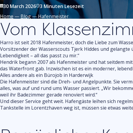
30 March 2026
3 Minuten Lesezeit
Home
—
Blog
—
Hafenmeister
Vom Klassenzi
Harro ist seit 2018 Hafenmeister, doch die Liebe zum Wasse
Vorsitzender der Wasserscouts Tjerk Hiddes und gelangte 
Lebendigkeit – all das passt zu mir.“
Hendrik begann 2007 als Hafenmeister und hat seitdem miter
das Waterfront gab. Inzwischen ist es ein moderner, leben
Alles andere als ein Bürojob in Harderwijk
Die Hafenmeister sind die Dreh- und Angelpunkte. Sie verm
alles, was auf und rund ums Wasser passiert. „Wir bekom
weil ihr Badezimmer gerade renoviert wird.“
Und dieser Service geht weit. Hafengäste leihen sich regel
Tankstelle im Lorentzhaven weg ist, müssen sie etwas weiter