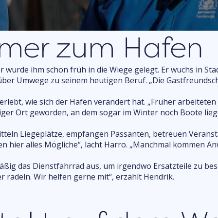
Einkaufen
Veranstaltung für die
UITagenda
Spaß im Freien
Spaß drinnen
mmer zum Hafen
r wurde ihm schon früh in die Wiege gelegt. Er wuchs in St
Firma anmelden
über Umwege zu seinem heutigen Beruf. „Die Gastfreundscha
lebt, wie sich der Hafen verändert hat. „Früher arbeiteten
diger Ort geworden, an dem sogar im Winter noch Boote lieg
itteln Liegeplätze, empfangen Passanten, betreuen Veransta
men hier alles Mögliche“, lacht Harro. „Manchmal kommen 
mäßig das Dienstfahrrad aus, um irgendwo Ersatzteile zu bes
 radeln. Wir helfen gerne mit“, erzählt Hendrik.