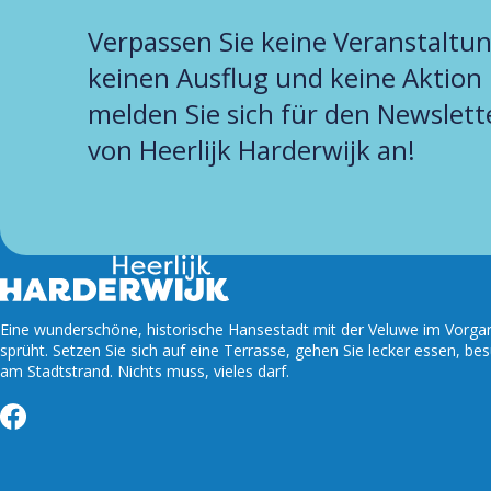
Verpassen Sie keine Veranstaltun
keinen Ausflug und keine Aktion
melden Sie sich für den Newslett
von Heerlijk Harderwijk an!
Eine wunderschöne, historische Hansestadt mit der Veluwe im Vorgart
sprüht. Setzen Sie sich auf eine Terrasse, gehen Sie lecker essen, be
am Stadtstrand. Nichts muss, vieles darf.
Facebook