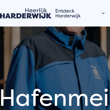
Entdeck
Harderwijk
Hansestadt
Wasser
Veluwe
Dörfer
Ein Tagesausflug nach
Harderwijk
Hafenmei
Geschichten aus
der Stadt
Die Bewohner von
Hardewijk erzählen
ihre Geschichten