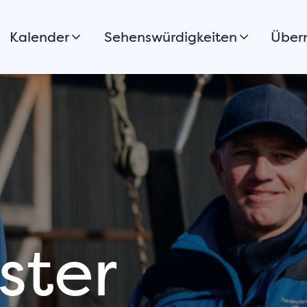
Kalender
Sehenswürdigkeiten
Über
Heute
Stadtrundgang
Hote
Morgen
Promenade & Strände
B&B
Dieses Wochenende
Spazierengehen
Feri
Alle anzeigen
Radfahren
Camp
Woh
Boating, surfing &
stand-up
Grup
paddleboarding
Möchten Sie Ihre
Stadtparks
Veranstaltung
Standpunkte
oder Aktivität
ster
auch in
Museums
Harderwijk
Kultur
anmelden?
Essen & Trinken
Registrieren Sie Ihre