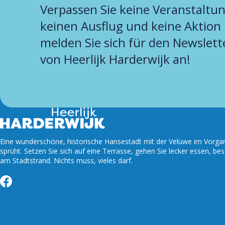
Verpassen Sie keine Veranstaltun
keinen Ausflug und keine Aktion
melden Sie sich für den Newslett
von Heerlijk Harderwijk an!
Eine wunderschöne, historische Hansestadt mit der Veluwe im Vorgart
sprüht. Setzen Sie sich auf eine Terrasse, gehen Sie lecker essen, be
am Stadtstrand. Nichts muss, vieles darf.
Facebook