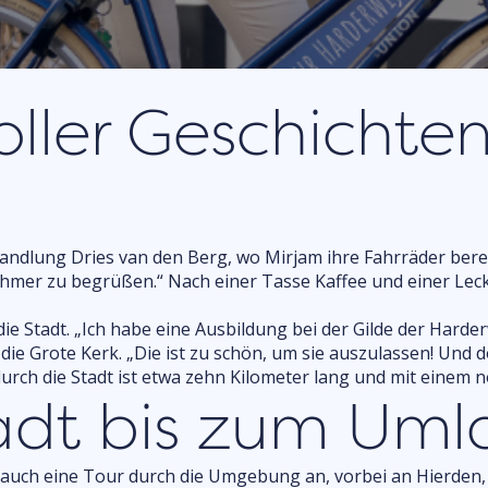
Einkaufen
Veranstaltung für die
UITagenda
Spaß im Freien
Spaß drinnen
ller Geschichte
Firma anmelden
andlung Dries van den Berg, wo Mirjam ihre Fahrräder berei
lnehmer zu begrüßen.“ Nach einer Tasse Kaffee und einer Lec
e Stadt. „Ich habe eine Ausbildung bei der Gilde der Harder
die Grote Kerk. „Die ist zu schön, um sie auszulassen! Und do
 durch die Stadt ist etwa zehn Kilometer lang und mit einem
tadt bis zum Um
k auch eine Tour durch die Umgebung an, vorbei an Hierden