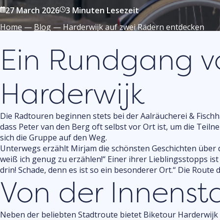
27 March 2026
3 Minuten Lesezeit
Home
—
Blog
—
Harderwijk auf zwei Rädern entdecken
Ein Rundgang vo
Harderwijk
Die Radtouren beginnen stets bei der Aalräucherei & Fischh
dass Peter van den Berg oft selbst vor Ort ist, um die Tei
sich die Gruppe auf den Weg.
Unterwegs erzählt Mirjam die schönsten Geschichten über di
weiß ich genug zu erzählen!“ Einer ihrer Lieblingsstopps ist 
drin! Schade, denn es ist so ein besonderer Ort.“ Die Route
Von der Innens
Neben der beliebten Stadtroute bietet Biketour Harderwij