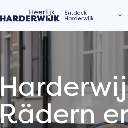
Entdeck
Harderwijk
Hansestadt
Wasser
Veluwe
Dörfer
Harderwij
Ein Tagesausflug nach
Harderwijk
Rädern e
Geschichten aus
der Stadt
Die Bewohner von
Hardewijk erzählen
ihre Geschichten