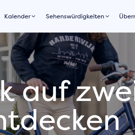
Kalender
Sehenswürdigkeiten
Über
Heute
Stadtrundgang
Hote
Morgen
Promenade & Strände
B&B
Dieses Wochenende
Spazierengehen
Feri
Alle anzeigen
Radfahren
Camp
Woh
Boating, surfing &
k auf zwe
stand-up
Grup
paddleboarding
Möchten Sie Ihre
Stadtparks
Veranstaltung
Standpunkte
oder Aktivität
ntdecken
auch in
Museums
Harderwijk
Kultur
anmelden?
Essen & Trinken
Registrieren Sie Ihre