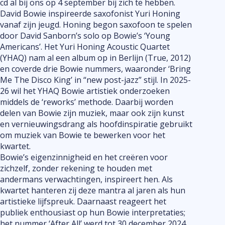
Veranstaltu
cd al bij ons op 4 september bij zich te hebben.
UITagenda
David Bowie inspireerde saxofonist Yuri Honing
vanaf zijn jeugd. Honing begon saxofoon te spelen
door David Sanborn’s solo op Bowie’s ‘Young
Americans’. Het Yuri Honing Acoustic Quartet
(YHAQ) nam al een album op in Berlijn (True, 2012)
en coverde drie Bowie nummers, waaronder ‘Bring
Me The Disco King’ in “new post-jazz” stijl. In 2025-
26 wil het YHAQ Bowie artistiek onderzoeken
middels de ‘reworks’ methode. Daarbij worden
delen van Bowie zijn muziek, maar ook zijn kunst
en vernieuwingsdrang als hoofdinspiratie gebruikt
om muziek van Bowie te bewerken voor het
kwartet.
Bowie’s eigenzinnigheid en het creëren voor
zichzelf, zonder rekening te houden met
andermans verwachtingen, inspireert hen. Als
kwartet hanteren zij deze mantra al jaren als hun
artistieke lijfspreuk. Daarnaast reageert het
publiek enthousiast op hun Bowie interpretaties;
het nummer ‘After All’ werd tot 30 december 2024