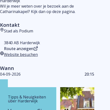
Harderwijk
Wil je meer weten over je bezoek aan de
Catharinakapel? Kijk dan op deze pagina.
Kontakt
Stad als Podium
Adresse
3840 AB Harderwijk
Route anzeigen
Website besuchen
Website
Wann
04-09-2026
20:15
Tipps & Neuigkeiten
über Harderwijk