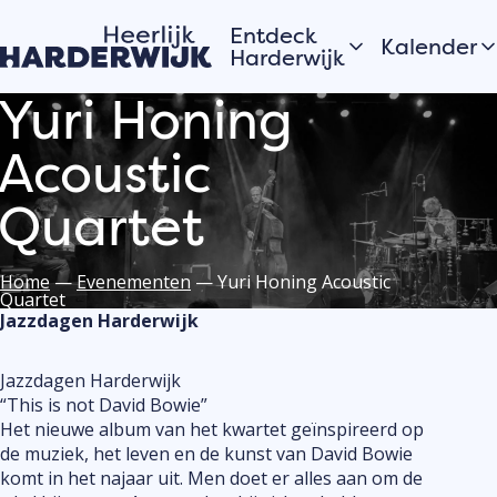
Entdeck
Kalender
Harderwijk
Yuri Honing
Heute
Hansestadt
Acoustic
Morgen
Wasser
Dieses Wo
Veluwe
Quartet
Alle anzei
Dörfer
Ein Tagesausflug nach
Home
—
Evenementen
—
Yuri Honing Acoustic
Harderwijk
Quartet
Möchten 
Jazzdagen Harderwijk
Veransta
oder Akti
Geschichten aus
Jazzdagen Harderwijk
auch in
der Stadt
“This is not David Bowie”
Harderwi
Het nieuwe album van het kwartet geïnspireerd op
Die Bewohner von
anmelde
de muziek, het leven en de kunst van David Bowie
Hardewijk erzählen
komt in het najaar uit. Men doet er alles aan om de
Registriere
ihre Geschichten